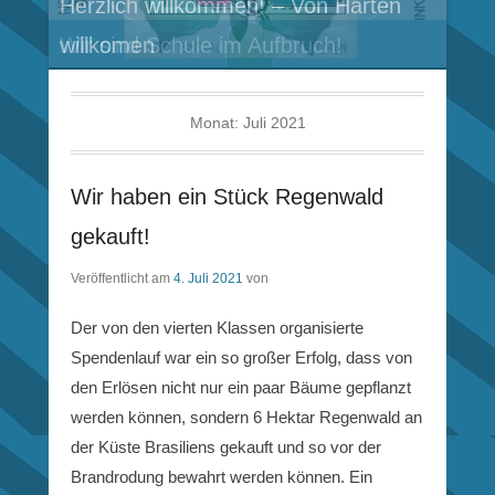
Herzlich willkommen! – Von Harten
Wir sind Schule im Aufbruch!
willkomen
Monat:
Juli 2021
Wir haben ein Stück Regenwald
gekauft!
Veröffentlicht am
4. Juli 2021
von
Der von den vierten Klassen organisierte
Spendenlauf war ein so großer Erfolg, dass von
den Erlösen nicht nur ein paar Bäume gepflanzt
werden können, sondern 6 Hektar Regenwald an
der Küste Brasiliens gekauft und so vor der
Brandrodung bewahrt werden können. Ein