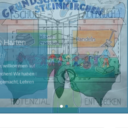
n Harten
te, willkommen auf
rchen! Wir haben
g gemacht, Lehren
1
2