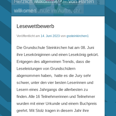
Herzlich willkommen! – Von Harten
Wir sind Schule im Aufbruch!
willkomen
Lesewettbewerb
Veröffentlicht am
14. Juni 2023
von
gssteinkirchen1
Die Grundschule Steinkirchen hat am 08. Juni
ihre Leseköniginnen und einen Lesekönig gekürt.
Entgegen des allgemeinen Trends, dass die
Leseleistungen von Grundschülern
abgenommen haben, hatte es die Jury sehr
schwer, unter den vier besten Leserinnen und
Lesern eines Jahrgangs die allerbesten zu
finden. Alle 16 Teilnehmerinnen und Teilnehmer
wurden mit einer Urkunde und einem Buchpreis
geehrt. Mit Stolz tragen in diesem Jahr ihre