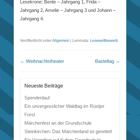
Lesekrone: Bente – Jahrgang 1, Frida –
Jahrgang 2, Amelie – Jahrgang 3 und Johann –
Jahrgang 4.
Veröffentlicht unter
Allgemein
|
Lemmata:
Lesewettbewerb
Beitragsnavigation
←
Weihnachtstheater
Basteltag
→
Neueste Beiträge
Spendenlauf
Ein unvergesslicher Waldtag im Rüstjer
Forst
Märchenfest an der Grundschule
Steinkirchen: Das Märchenland ist gerettet!
Ein Vormittag auf Kufen: Grundschule