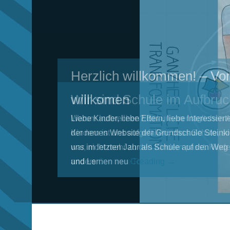
Herzlich willkommen! – Vo
willkomen
Liebe Kinder, liebe Eltern, liebe Interessier
der neuen Website der Grundschule Steinki
uns im letzten Jahr als Schule auf den We
und Lernen neu
Continue Reading →