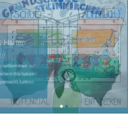
n Harten
te, willkommen auf
rchen! Wir haben
g gemacht, Lehren
1
2